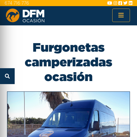
674 716 776
Furgonetas
camperizadas
ocasión