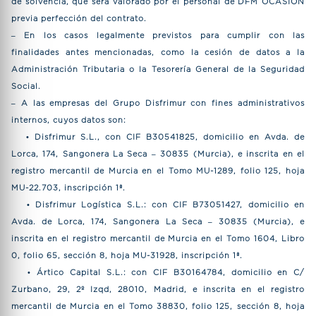
de solvencia, que será valorado por el personal de DFM OCASIÓN
previa perfección del contrato.
– En los casos legalmente previstos para cumplir con las
finalidades antes mencionadas, como la cesión de datos a la
Administración Tributaria o la Tesorería General de la Seguridad
Social.
– A las empresas del Grupo Disfrimur con fines administrativos
internos, cuyos datos son:
• Disfrimur S.L., con CIF B30541825, domicilio en Avda. de
Lorca, 174, Sangonera La Seca – 30835 (Murcia), e inscrita en el
registro mercantil de Murcia en el Tomo MU-1289, folio 125, hoja
MU-22.703, inscripción 1ª.
• Disfrimur Logística S.L.: con CIF B73051427, domicilio en
Avda. de Lorca, 174, Sangonera La Seca – 30835 (Murcia), e
inscrita en el registro mercantil de Murcia en el Tomo 1604, Libro
0, folio 65, sección 8, hoja MU-31928, inscripción 1ª.
• Ártico Capital S.L.: con CIF B30164784, domicilio en C/
Zurbano, 29, 2º Izqd, 28010, Madrid, e inscrita en el registro
mercantil de Murcia en el Tomo 38830, folio 125, sección 8, hoja