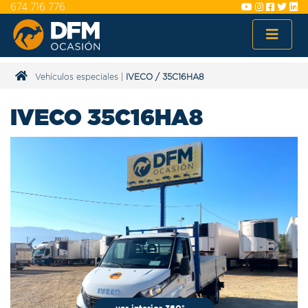
674 716 776
Vehículos especiales
|
IVECO
/
35C16HA8
IVECO 35C16HA8
Previous
Next
ver interior 360º