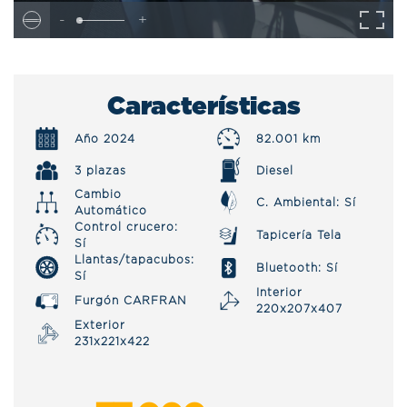
-
+
Características
Año 2024
82.001 km
3 plazas
Diesel
Cambio
C. Ambiental: Sí
Automático
Control crucero:
Tapicería Tela
Sí
Llantas/tapacubos:
Bluetooth: Sí
Sí
Interior
Furgón CARFRAN
220x207x407
Exterior
231x221x422