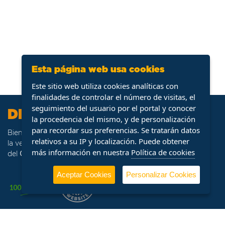
Esta página web usa cookies
Este sitio web utiliza cookies analíticas con
finalidades de controlar el número de visitas, el
seguimiento del usuario por el portal y conocer
DFM Ocasión
la procedencia del mismo, y de personalización
para recordar sus preferencias. Se tratarán datos
Bienvenido a
DFM Ocasión
, portal web especializado en
relativos a su IP y localización. Puede obtener
la venta de stock de vehículos procedentes de la flota
más información en nuestra
Política de cookies
del
Grupo DFM
.
Aceptar Cookies
Personalizar Cookies
Horario