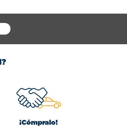
N?
¡Cómpralo!