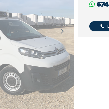
674
L
Next