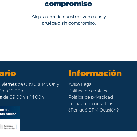
compromiso
Alquila uno de nuestros vehículos y
pruébalo sin compromiso.
ario
Información
 viernes
de 08:30 a 14:00h y
Aviso Legal
0h a 19:00h
Política de cookies
s
de 09:00h a 14:00h
Política de privacidad
Trabaja con nosotros
¿Por qué DFM Ocasión?