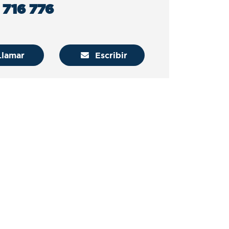
 716 776
lamar
Escribir