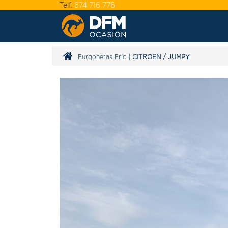
Telf.
674 716 776
Furgonetas Frío
|
CITROEN
/
JUMPY