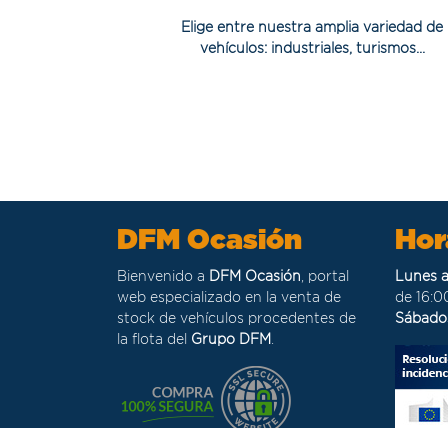
Elige entre nuestra amplia variedad de
vehículos: industriales, turismos...
DFM Ocasión
Hor
Bienvenido a
DFM Ocasión
, portal
Lunes a
web especializado en la venta de
de 16:0
stock de vehículos procedentes de
Sábado
la flota del
Grupo DFM
.