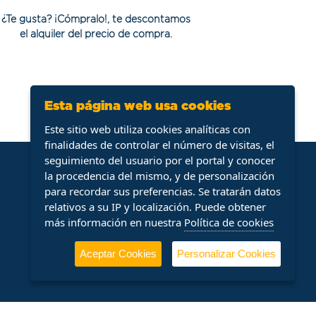
¿Te gusta? ¡Cómpralo!, te descontamos
el alquiler del precio de compra.
Esta página web usa cookies
Este sitio web utiliza cookies analíticas con
finalidades de controlar el número de visitas, el
seguimiento del usuario por el portal y conocer
Contacto
la procedencia del mismo, y de personalización
para recordar sus preferencias. Se tratarán datos
Telf.
674 716 776
relativos a su IP y localización. Puede obtener
ocasion@dfmrentacar.es
más información en nuestra
Política de cookies
Aceptar Cookies
Personalizar Cookies